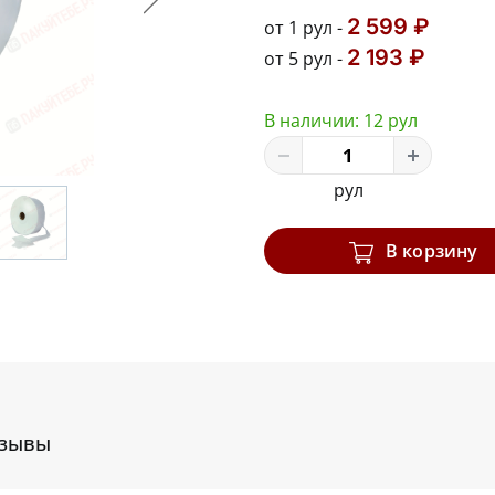
2 599 ₽
от 1 рул -
2 193 ₽
от 5 рул -
В наличии:
12 рул
рул
В корзину
зывы