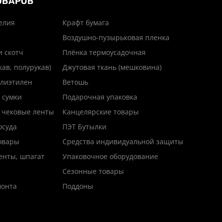
ОВАРОВ
елия
Крафт бумага
Воздушно-пузырьковая пленка
и скотч
Плёнка термоусадочная
кав, полурукав)
Джутовая ткань (мешковина)
лиэтилен
Ветошь
 сумки
Подарочная упаковка
 чековые ленты
Канцелярские товары
осуда
ПЭТ Бутылки
товары
Средства индивидуальной защиты
енты, шпагат
Упаковочное оборудование
Сезонные товары
монта
Поддоны