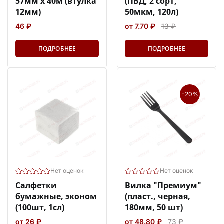
57мм х 40м (втулка
(ПВД, 2 сорт,
12мм)
50мкм, 120л)
46 ₽
от 7.70 ₽
13 ₽
ПОДРОБНЕЕ
ПОДРОБНЕЕ
-20%
Нет оценок
Нет оценок
Салфетки
Вилка "Премиум"
бумажные, эконом
(пласт., черная,
(100шт, 1сл)
180мм, 50 шт)
от 26 ₽
от 48.80 ₽
73 ₽