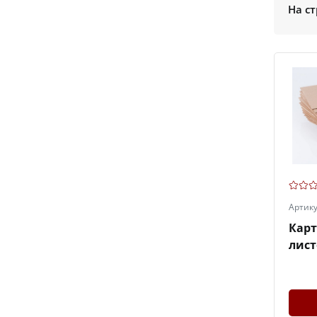
На ст
Артик
Кар
лист