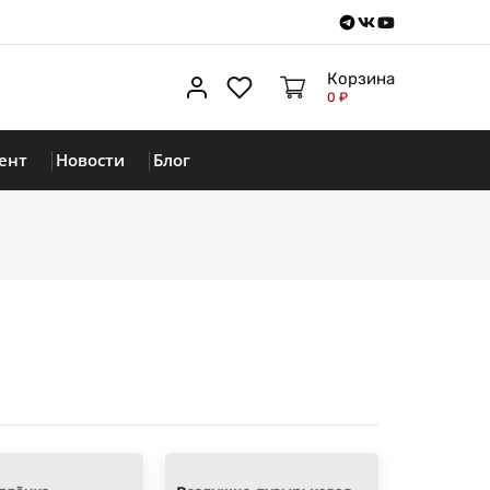
Telegram
VKontakte
Youtube
Корзина
Личный кабинет
Избранное
0 ₽
ент
Новости
Блог