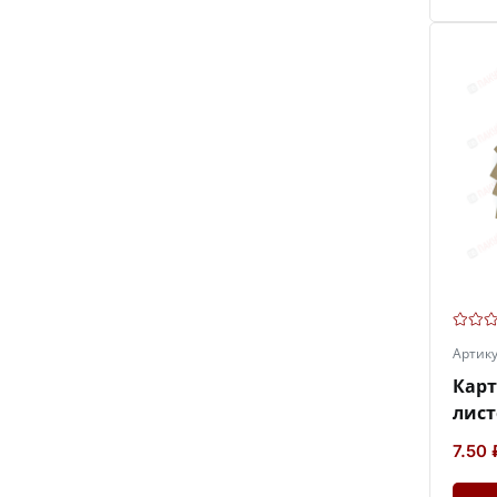
Артик
Кар
лист
7.50 