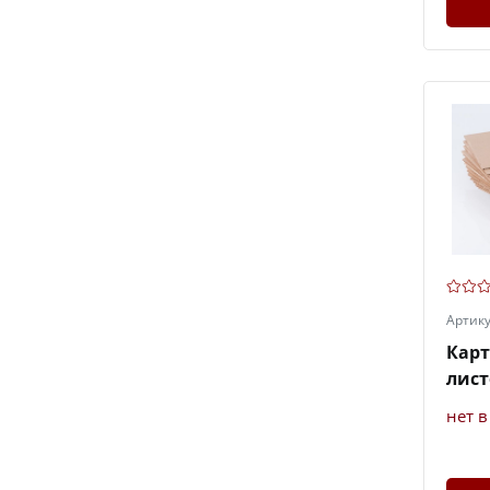
Артик
Кар
лист
нет 