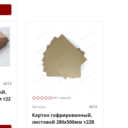
4213
ый,
Нет оценок
 т22
Артикул
4212
Картон гофрированный,
листовой 280х500мм т22В