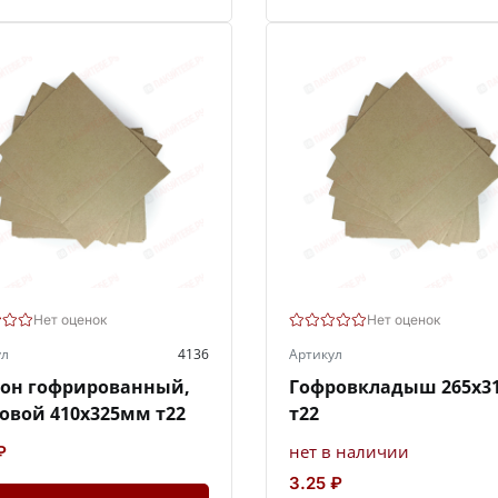
Нет оценок
Нет оценок
ул
4136
Артикул
тон гофрированный,
Гофровкладыш 265х3
овой 410х325мм т22
т22
нет в наличии
₽
3.25 ₽