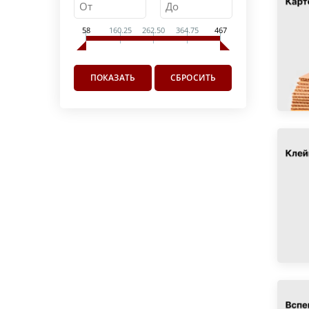
58
160.25
262.50
364.75
467