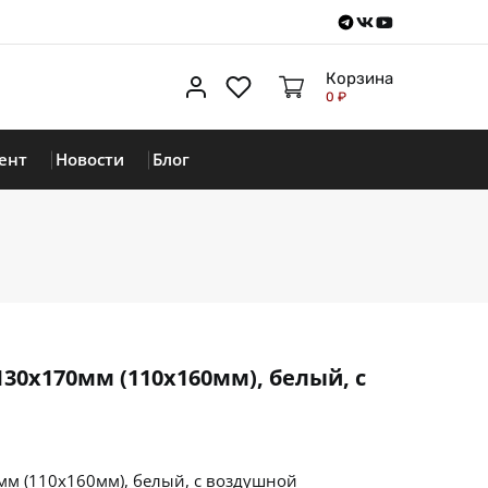
Telegram
VKontakte
Youtube
Корзина
Личный кабинет
Избранное
0 ₽
ент
Новости
Блог
30х170мм (110х160мм), белый, с
м (110х160мм), белый, с воздушной