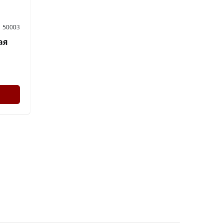
50003
ая