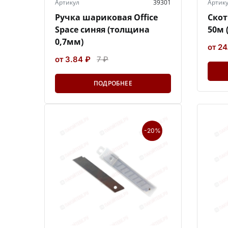
Артикул
39301
Артик
Ручка шариковая Office
Скот
Space синяя (толщина
50м 
0,7мм)
от 24
от 3.84 ₽
7 ₽
ПОДРОБНЕЕ
-20%