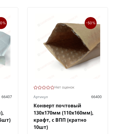
50%
-50%
Нет оценок
66407
Артикул
66400
Конверт почтовый
),
130х170мм (110х160мм),
5шт)
крафт, с ВПП (кратно
10шт)