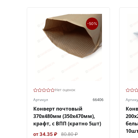
-50%
Нет оценок
Артикул
66406
Артик
Конверт почтовый
Конв
370х480мм (350х470мм),
200х
крафт, с ВПП (кратно 5шт)
белы
10шт
от 34.35 ₽
80.80 ₽