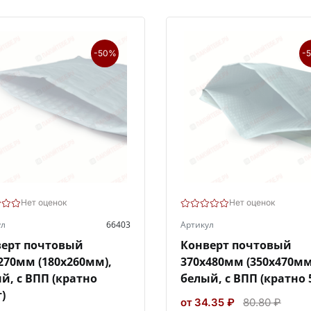
-50%
-
Нет оценок
Нет оценок
ул
66403
Артикул
ерт почтовый
Конверт почтовый
270мм (180х260мм),
370х480мм (350х470мм
й, с ВПП (кратно
белый, с ВПП (кратно 
)
от 34.35 ₽
80.80 ₽