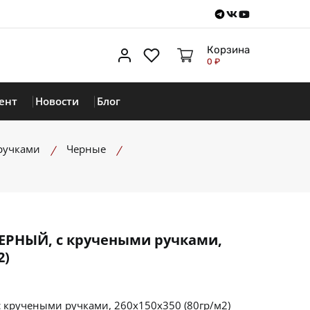
Telegram
VKontakte
Youtube
Корзина
Личный кабинет
Избранное
0 ₽
ент
Новости
Блог
ручками
Черные
ЕРНЫЙ, с кручеными ручками,
2)
 кручеными ручками, 260х150х350 (80гр/м2)