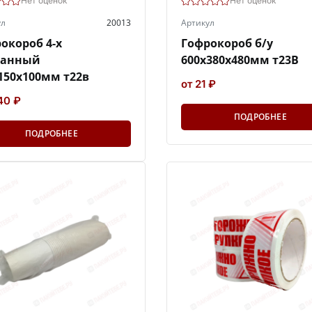
Нет оценок
Нет оценок
ул
20013
Артикул
окороб 4-х
Гофрокороб б/у
панный
600х380х480мм т23В
150х100мм т22в
от 21 ₽
40 ₽
ПОДРОБНЕЕ
ПОДРОБНЕЕ