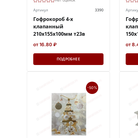
Нет оценок
Артикул
3390
Артик
Гофрокороб 4-х
Гофр
клапанный
кла
210х155х100мм т23в
150х
от 16.80 ₽
от 8.
ПОДРОБНЕЕ
-50%