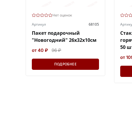
Нет оценок
Артикул
68105
Артик
Пакет подарочный
Стак
"Новогодний" 26х32х10см
горя
50 ш
от 40 ₽
96 ₽
от 10
ПОДРОБНЕЕ