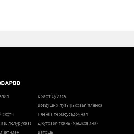
ОВАРОВ
елия
Крафт бумага
Воздушно-пузырьковая пленка
и скотч
Плёнка термоусадочная
кав, полурукав)
Джутовая ткань (мешковина)
лиэтилен
Ветошь