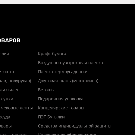
ОВАРОВ
елия
Крафт бумага
Воздушно-пузырьковая пленка
и скотч
Плёнка термоусадочная
кав, полурукав)
Джутовая ткань (мешковина)
лиэтилен
Ветошь
 сумки
Подарочная упаковка
 чековые ленты
Канцелярские товары
осуда
ПЭТ Бутылки
товары
Средства индивидуальной защиты
енты, шпагат
Упаковочное оборудование