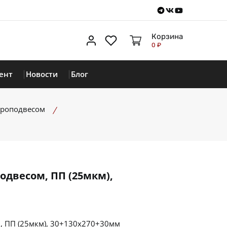
Telegram
VKontakte
Youtube
Корзина
Личный кабинет
Избранное
0 ₽
ент
Новости
Блог
вроподвесом
одвесом, ПП (25мкм),
, ПП (25мкм), 30+130х270+30мм