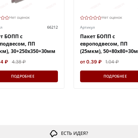
Нет оценок
Нет оценок
ул
66212
Артикул
т БОПП с
Пакет БОПП с
подвесом, ПП
европодвесом, ПП
км), 30+250х350+30мм
(25мкм), 50+80х80+30
64 ₽
4.38 ₽
от 0.39 ₽
1.04 ₽
ПОДРОБНЕЕ
ПОДРОБНЕЕ
ЕСТЬ ИДЕЯ?