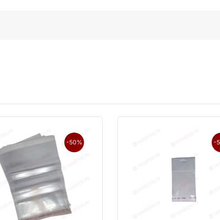
-50%
-