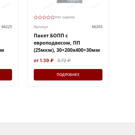
Нет оценок
66225
Артикул
66203
Пакет БОПП с
европодвесом, ПП
мм
(25мкм), 30+200х400+30мм
от 1.39 ₽
3.72 ₽
ПОДРОБНЕЕ