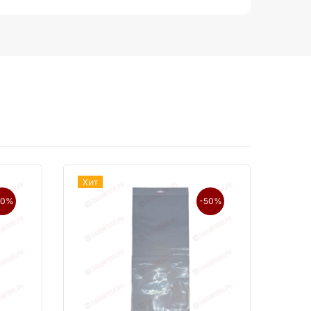
Хит
50%
-50%