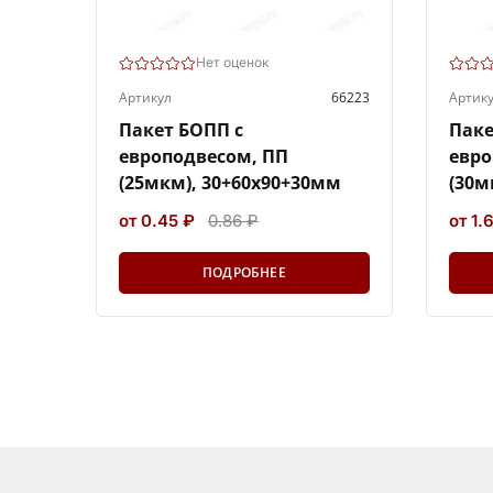
Нет оценок
Артикул
66223
Артик
Пакет БОПП с
Паке
европодвесом, ПП
евро
(25мкм), 30+60х90+30мм
(30м
от 0.45 ₽
0.86 ₽
от 1.
ПОДРОБНЕЕ