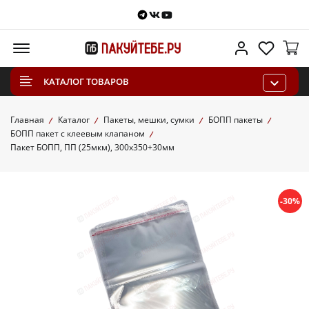
Telegram
VKontakte
Youtube
Меню
Личный каб
Избра
КАТАЛОГ ТОВАРОВ
Главная
Каталог
Пакеты, мешки, сумки
БОПП пакеты
БОПП пакет с клеевым клапаном
Пакет БОПП, ПП (25мкм), 300х350+30мм
-30%