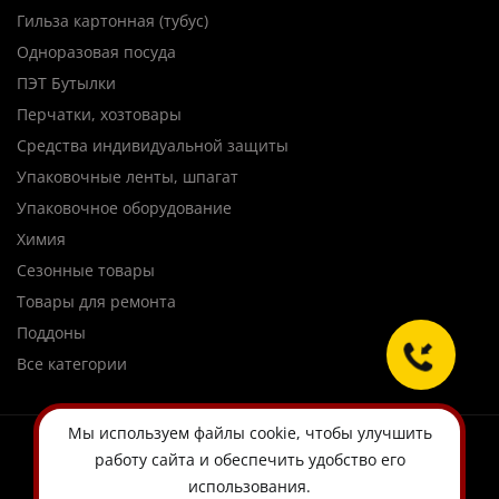
Гильза картонная (тубус)
Одноразовая посуда
ПЭТ Бутылки
Перчатки, хозтовары
Средства индивидуальной защиты
Упаковочные ленты, шпагат
Упаковочное оборудование
Химия
Сезонные товары
Товары для ремонта
Поддоны
Все категории
Мы используем
файлы cookie
, чтобы улучшить
работу сайта и обеспечить удобство его
использования.