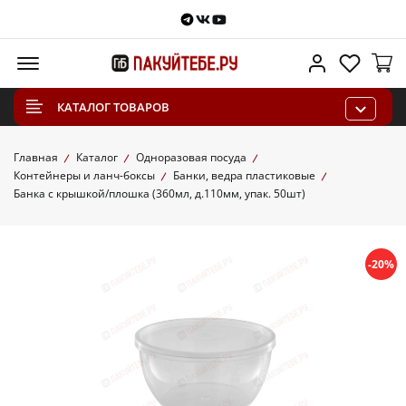
Telegram
VKontakte
Youtube
Меню
Личный каб
Избра
КАТАЛОГ ТОВАРОВ
Главная
Каталог
Одноразовая посуда
Контейнеры и ланч-боксы
Банки, ведра пластиковые
Банка с крышкой/плошка (360мл, д.110мм, упак. 50шт)
-20%