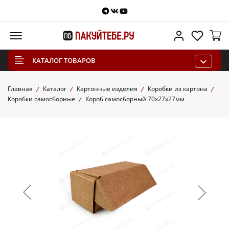
Telegram
VKontakte
Youtube
Меню
Личный каб
Избра
КАТАЛОГ ТОВАРОВ
Главная
Каталог
Картонные изделия
Коробки из картона
Коробки самосборные
Короб самосборный 70х27х27мм