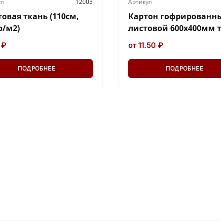
ул
12003
Артикул
овая ткань (110см,
Картон гофрированн
р/м2)
листовой 600х400мм 
 ₽
от 11.50 ₽
ПОДРОБНЕЕ
ПОДРОБНЕЕ