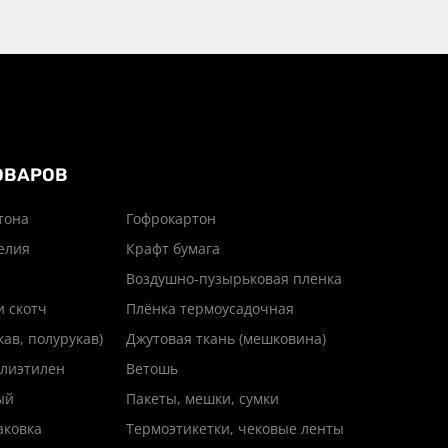
ОВАРОВ
тона
Гофрокартон
елия
Крафт бумага
Воздушно-пузырьковая пленка
и скотч
Плёнка термоусадочная
кав, полурукав)
Джутовая ткань (мешковина)
лиэтилен
Ветошь
ый
Пакеты, мешки, сумки
аковка
Термоэтикетки, чековые ленты