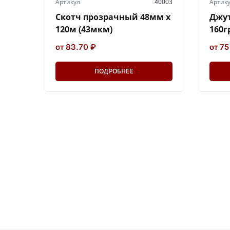
Артикул
40003
Артик
Скотч прозрачный 48мм х
Джут
120м (43мкм)
160г
от 83.70 ₽
от 75
ПОДРОБНЕЕ