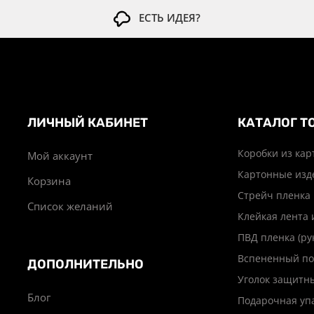
ЕСТЬ ИДЕЯ?
ЛИЧНЫЙ КАБИНЕТ
КАТАЛОГ Т
Коробки из кар
Мой аккаунт
Картонные изд
Корзина
Стрейч пленка
Список желаний
Клейкая лента 
ПВД пленка (ру
Вспененный по
ДОПОЛНИТЕЛЬНО
Уголок защитн
Блог
Подарочная уп