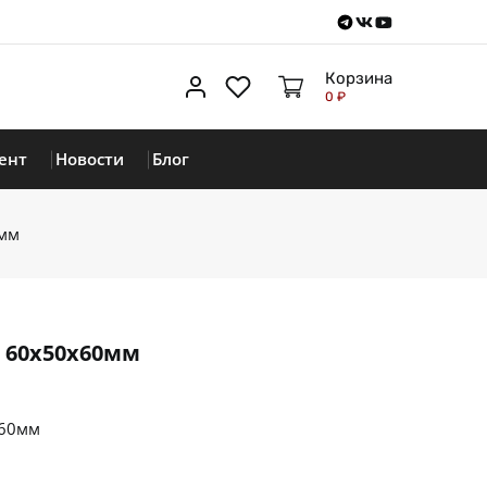
Telegram
VKontakte
Youtube
Корзина
Личный кабинет
Избранное
0 ₽
ент
Новости
Блог
0мм
 60х50х60мм
х60мм