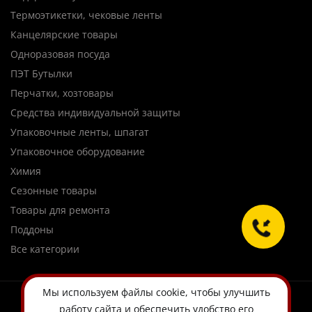
Термоэтикетки, чековые ленты
Канцелярские товары
Одноразовая посуда
ПЭТ Бутылки
Перчатки, хозтовары
Средства индивидуальной защиты
Упаковочные ленты, шпагат
Упаковочное оборудование
Химия
Сезонные товары
Товары для ремонта
Поддоны
Все категории
Мы используем
файлы cookie
, чтобы улучшить
работу сайта и обеспечить удобство его