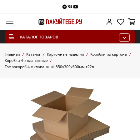
Telegram
VKontakte
Youtube
Меню
Личный каб
Избра
КАТАЛОГ ТОВАРОВ
Главная
Каталог
Картонные изделия
Коробки из картона
Коробки 4-х клапанные
Гофрокороб 4-х клапанный 850х300х600мм т22в