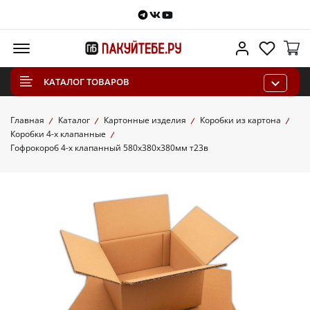
Telegram
VKontakte
Youtube
Меню
Личный каб
Избра
КАТАЛОГ ТОВАРОВ
Главная
Каталог
Картонные изделия
Коробки из картона
Коробки 4-х клапанные
Гофрокороб 4-х клапанный 580х380х380мм т23в