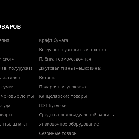
ОВАРОВ
елия
Крафт бумага
Воздушно-пузырьковая пленка
и скотч
Плёнка термоусадочная
кав, полурукав)
Джутовая ткань (мешковина)
лиэтилен
Ветошь
 сумки
Подарочная упаковка
 чековые ленты
Канцелярские товары
осуда
ПЭТ Бутылки
товары
Средства индивидуальной защиты
енты, шпагат
Упаковочное оборудование
Сезонные товары