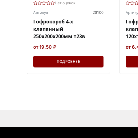
Нет оценок
Артикул
20100
Артик
Гофрокороб 4-х
Гофр
клапанный
кла
250х200х200мм т23в
120х
от 19.50 ₽
от 6.
ПОДРОБНЕЕ