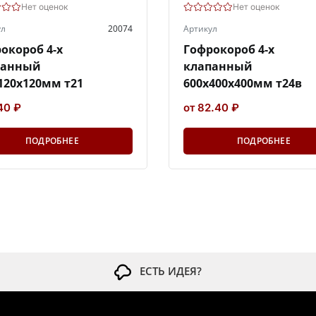
Нет оценок
Нет оценок
ул
20074
Артикул
окороб 4-х
Гофрокороб 4-х
панный
клапанный
120х120мм т21
600х400х400мм т24в
40 ₽
от 82.40 ₽
ПОДРОБНЕЕ
ПОДРОБНЕЕ
ЕСТЬ ИДЕЯ?