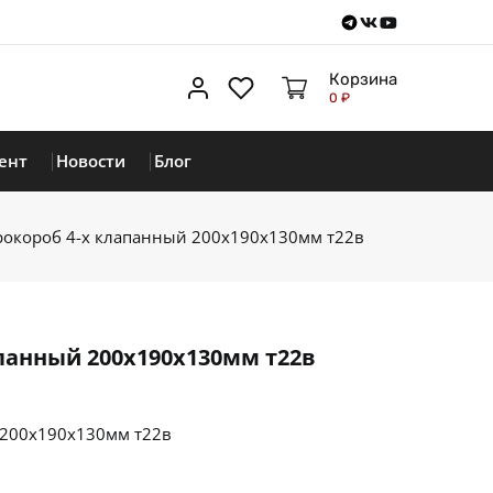
Telegram
VKontakte
Youtube
Корзина
Личный кабинет
Избранное
0 ₽
ент
Новости
Блог
окороб 4-х клапанный 200х190х130мм т22в
панный 200х190х130мм т22в
 200х190х130мм т22в