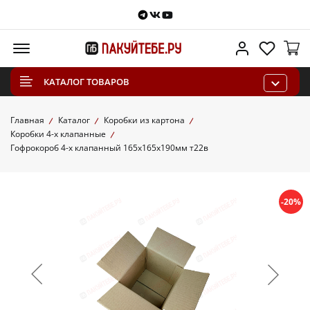
Telegram
VKontakte
Youtube
Меню
Личный каб
Избра
КАТАЛОГ ТОВАРОВ
Главная
Каталог
Коробки из картона
Коробки 4-х клапанные
Гофрокороб 4-х клапанный 165х165х190мм т22в
-20%