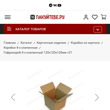
Telegram
VKontakte
Youtube
Меню
Личный каб
Избра
КАТАЛОГ ТОВАРОВ
Главная
Каталог
Картонные изделия
Коробки из картона
Коробки 4-х клапанные
Гофрокороб 4-х клапанный 120х120х120мм т21