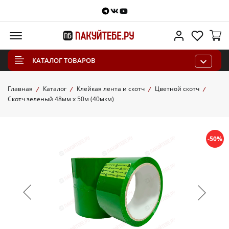
Telegram
VKontakte
Youtube
Меню
Личный каб
Избра
КАТАЛОГ ТОВАРОВ
Главная
Каталог
Клейкая лента и скотч
Цветной скотч
Скотч зеленый 48мм х 50м (40мкм)
-50%