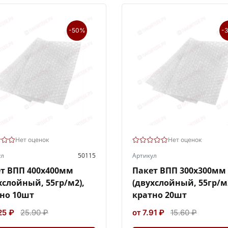
-50%
-
Нет оценок
Нет оценок
ул
50115
Артикул
т ВПП 400х400мм
Пакет ВПП 300х300мм
хслойный, 55гр/м2),
(двухслойный, 55гр/м
но 10шт
кратно 20шт
25 ₽
25.90 ₽
от 7.91 ₽
15.60 ₽