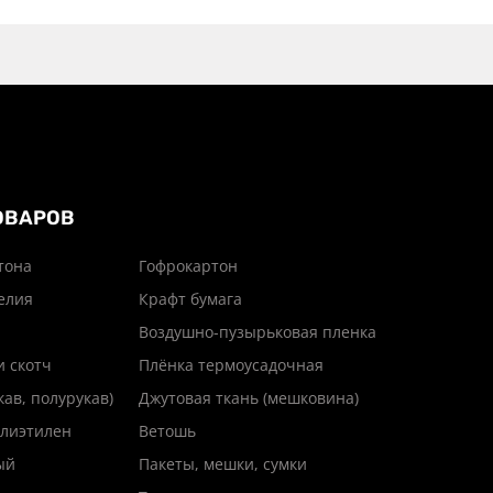
ОВАРОВ
тона
Гофрокартон
елия
Крафт бумага
Воздушно-пузырьковая пленка
и скотч
Плёнка термоусадочная
кав, полурукав)
Джутовая ткань (мешковина)
лиэтилен
Ветошь
ый
Пакеты, мешки, сумки