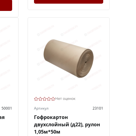
Нет оценок
50001
Артикул
23101
ая
Гофрокартон
двухслойный (д22), рулон
1,05м*50м