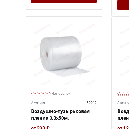
Нет оценок
Артикул
50012
Артик
Воздушно-пузырьковая
Воз
пленка 0,3х50м.
плен
от 298 ₽
от 1 