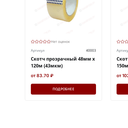
Нет оценок
Артикул
40003
Артик
Скотч прозрачный 48мм х
Скот
120м (43мкм)
150м
от 83.70 ₽
от 10
ПОДРОБНЕЕ