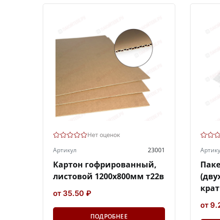
Нет оценок
Артикул
23001
Артик
Картон гофрированный,
Паке
листовой 1200х800мм т22в
(дву
крат
от 35.50 ₽
от 9.
ПОДРОБНЕЕ