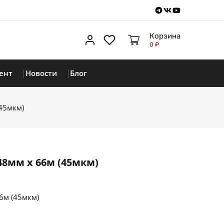
Telegram
VKontakte
Youtube
Корзина
Личный кабинет
Избранное
0 ₽
ент
Новости
Блог
45мкм)
8мм х 66м (45мкм)
6м (45мкм)