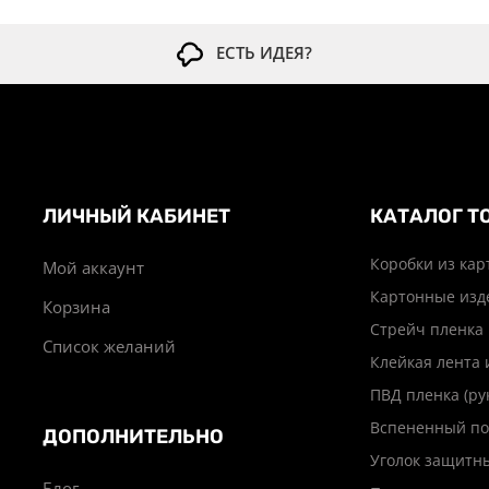
ЕСТЬ ИДЕЯ?
ЛИЧНЫЙ КАБИНЕТ
КАТАЛОГ Т
Коробки из кар
Мой аккаунт
Картонные изд
Корзина
Стрейч пленка
Список желаний
Клейкая лента 
ПВД пленка (ру
Вспененный по
ДОПОЛНИТЕЛЬНО
Уголок защитн
Блог