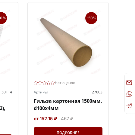
30%
-50%
Нет оценок
50114
Артикул
27003
Гильза картонная 1500мм,
2),
d100x4мм
от 152.15 ₽
467 ₽
ПОДРОБНЕЕ