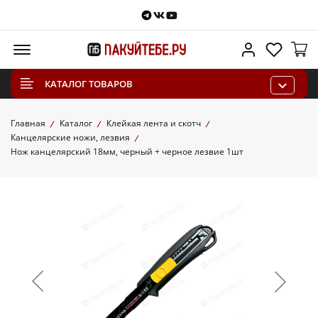
Telegram
VKontakte
Youtube
Меню
Личный каб
Избра
КАТАЛОГ ТОВАРОВ
Главная
Каталог
Клейкая лента и скотч
Канцелярские ножи, лезвия
Нож канцелярский 18мм, черный + черное лезвие 1шт