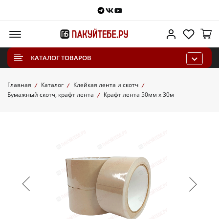
Telegram
VKontakte
Youtube
Меню
Личный каб
Избра
КАТАЛОГ ТОВАРОВ
Главная
Каталог
Клейкая лента и скотч
Бумажный скотч, крафт лента
Крафт лента 50мм х 30м