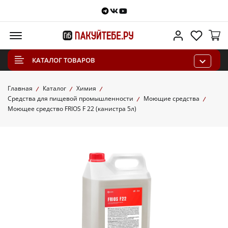
Telegram
VKontakte
Youtube
Меню
Личный каб
Избра
КАТАЛОГ ТОВАРОВ
Главная
Каталог
Химия
Средства для пищевой промышленности
Моющие средства
Моющее средство FRIOS F 22 (канистра 5л)