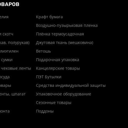
ОВАРОВ
елия
Крафт бумага
Воздушно-пузырьковая пленка
и скотч
Плёнка термоусадочная
кав, полурукав)
Джутовая ткань (мешковина)
лиэтилен
Ветошь
 сумки
Подарочная упаковка
 чековые ленты
Канцелярские товары
осуда
ПЭТ Бутылки
товары
Средства индивидуальной защиты
енты, шпагат
Упаковочное оборудование
Сезонные товары
монта
Поддоны