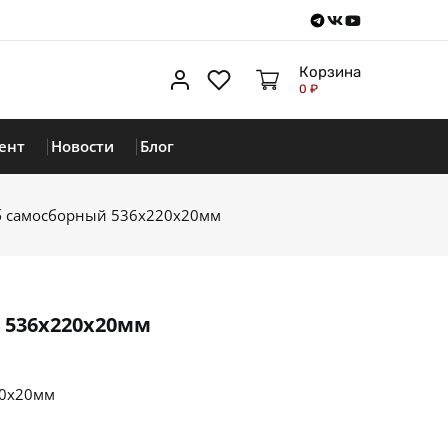
Telegram
VKontakte
Youtube
Корзина
Личный кабинет
Избранное
0 ₽
ент
Новости
Блог
б самосборный 536х220х20мм
 536х220х20мм
20х20мм