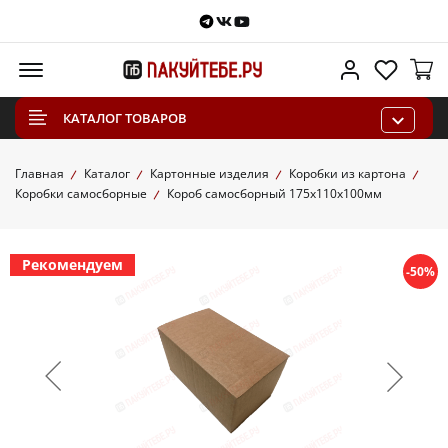
Telegram
VKontakte
Youtube
Меню
Личный каб
Избра
КАТАЛОГ ТОВАРОВ
Главная
Каталог
Картонные изделия
Коробки из картона
Коробки самосборные
Короб самосборный 175х110х100мм
Рекомендуем
-50%