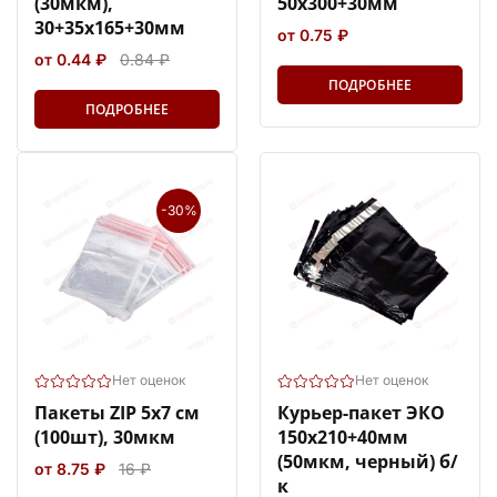
(30мкм),
50х300+30мм
30+35х165+30мм
от 0.75 ₽
от 0.44 ₽
0.84 ₽
ПОДРОБНЕЕ
ПОДРОБНЕЕ
-30%
Нет оценок
Нет оценок
Пакеты ZIP 5х7 см
Курьер-пакет ЭКО
(100шт), 30мкм
150х210+40мм
(50мкм, черный) б/
от 8.75 ₽
16 ₽
к