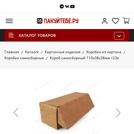
Telegram
VKontakte
Youtube
Меню
Личный каб
Избра
КАТАЛОГ ТОВАРОВ
Главная
Каталог
Картонные изделия
Коробки из картона
Коробки самосборные
Короб самосборный 110х38х38мм т23е