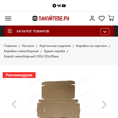
Telegram
VKontakte
Youtube
Меню
Личный каб
Избра
КАТАЛОГ ТОВАРОВ
Главная
Каталог
Картонные изделия
Коробки из картона
Коробки самосборные
Бурые короба
Короб самосборный 230х120х30мм
Рекомендуем