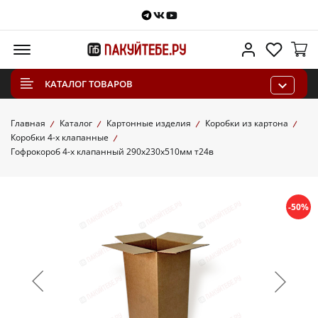
Telegram
VKontakte
Youtube
Меню
Личный каб
Избра
КАТАЛОГ ТОВАРОВ
Главная
Каталог
Картонные изделия
Коробки из картона
Коробки 4-х клапанные
Гофрокороб 4-х клапанный 290х230х510мм т24в
-50%