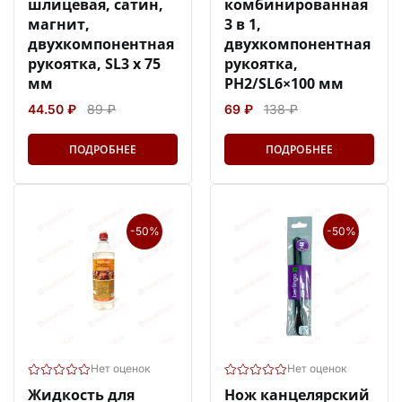
шлицевая, сатин,
комбинированная
магнит,
3 в 1,
двухкомпонентная
двухкомпонентная
рукоятка, SL3 х 75
рукоятка,
мм
PH2/SL6×100 мм
44.50 ₽
89 ₽
69 ₽
138 ₽
ПОДРОБНЕЕ
ПОДРОБНЕЕ
-50%
-50%
Нет оценок
Нет оценок
Жидкость для
Нож канцелярский